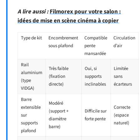
A lire aussi :
Filmorex pour votre salon :
idées de mise en scène cinéma à copier
Type de kit
Encombrement
Compatible
Circulation
sous plafond
pente
d’air
mansardée
Rail
Très faible
Oui, si
Limitée
aluminium
(fixation
supports
sans
(type
directe)
inclinables
écarteurs
VIDGA)
Barre
Modéré
extensible
Correcte
(support +
Difficile sur
sur
(espace
diamètre
forte pente
supports
naturel)
barre)
plafond