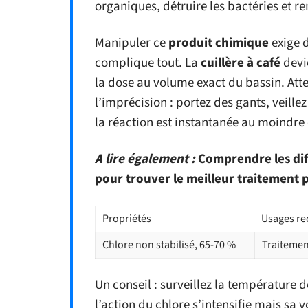
organiques, détruire les bactéries et re
Manipuler ce
produit chimique
exige d
complique tout. La
cuillère à café
devie
la dose au volume exact du bassin. Att
l’imprécision : portez des gants, veille
la réaction est instantanée au moindre
A lire également :
Comprendre les dif
pour trouver le meilleur traitement 
Propriétés
Usages r
Chlore non stabilisé, 65-70 %
Traitemen
Un conseil : surveillez la température de
l’action du chlore s’intensifie mais sa v